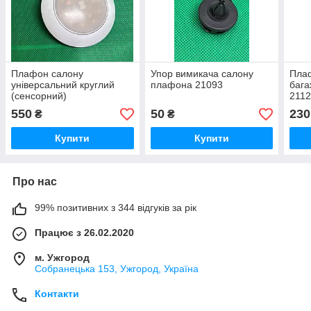
Плафон салону
Упор вимикача салону
Плаф
універсальний круглий
плафона 21093
бага
(сенсорний)
211
550
50
230
₴
₴
Купити
Купити
Про нас
99% позитивних з 344 відгуків за рік
Працює з 26.02.2020
м. Ужгород
Собранецька 153, Ужгород, Україна
Контакти