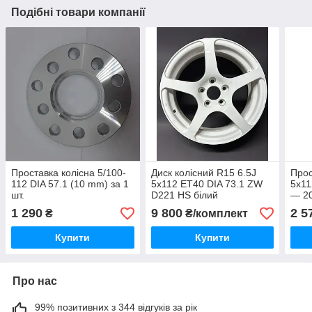
Подібні товари компанії
Проставка колісна 5/100-
Диск колісний R15 6.5J
Прос
112 DIA 57.1 (10 mm) за 1
5x112 ET40 DIA 73.1 ZW
5х11
шт.
D221 HS білий
— 20
1 290
9 800
2 5
₴
₴/комплект
Купити
Купити
Про нас
99% позитивних з 344 відгуків за рік