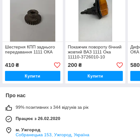
Шестерня КПП заднього
Покажчик повороту бічний
Дифе
передавання 1111 ОКА
жовтий ВАЗ 1111 Ока
ОКА
11110-3726010-10
410
200
580
₴
₴
Купити
Купити
Про нас
99% позитивних з 344 відгуків за рік
Працює з 26.02.2020
м. Ужгород
Собранецька 153, Ужгород, Україна