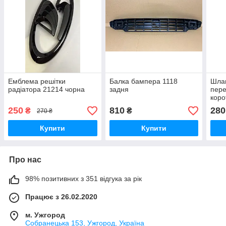
Емблема решітки
Балка бампера 1118
Шлан
радіатора 21214 чорна
задня
пере
коро
250
810
280
₴
₴
270 ₴
Купити
Купити
Про нас
98% позитивних з 351 відгука за рік
Працює з 26.02.2020
м. Ужгород
Собранецька 153, Ужгород, Україна