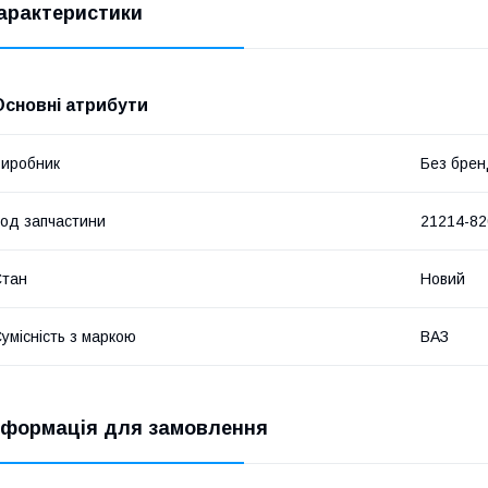
арактеристики
Основні атрибути
иробник
Без брен
од запчастини
21214-8
Стан
Новий
умісність з маркою
ВАЗ
нформація для замовлення