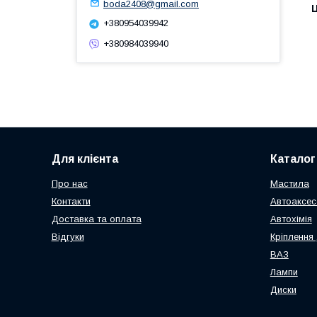
boda2408@gmail.com
Ц
+380954039942
+380984039940
Для клієнта
Каталог
Про нас
Мастила
Контакти
Автоаксес
Доставка та оплата
Автохімія
Відгуки
Кріплення 
ВАЗ
Лампи
Диски