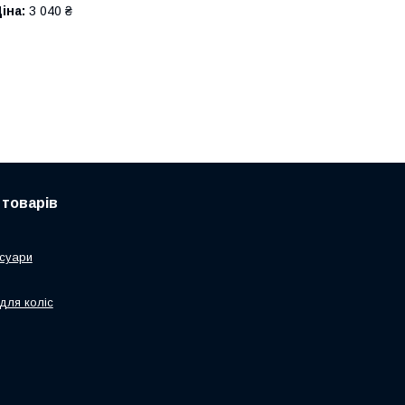
іна:
3 040 ₴
 товарів
суари
для коліс