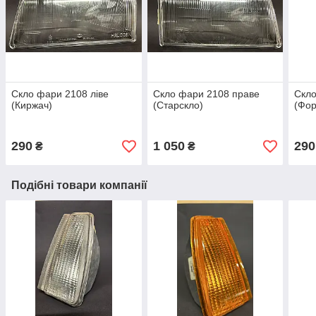
Скло фари 2108 ліве
Скло фари 2108 праве
Скло
(Киржач)
(Старскло)
(Фор
290
1 050
290
₴
₴
Подібні товари компанії