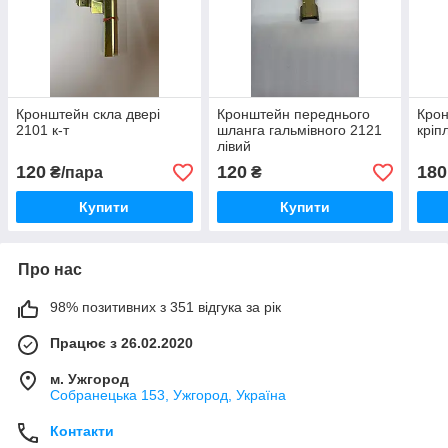
Кронштейн скла двері
Кронштейн переднього
Кро
2101 к-т
шланга гальмівного 2121
кріп
лівий
120
120
180
₴/пара
₴
Купити
Купити
Про нас
98% позитивних з 351 відгука за рік
Працює з 26.02.2020
м. Ужгород
Собранецька 153, Ужгород, Україна
Контакти