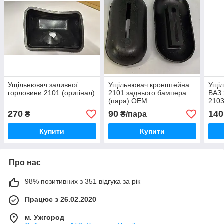
Ущільнювач заливної
Ущільнювач кронштейна
Ущіл
горловини 2101 (оригінал)
2101 заднього бампера
ВАЗ 
(пара) OEM
2103
270
90
140
₴
₴/пара
Купити
Купити
Про нас
98% позитивних з 351 відгука за рік
Працює з 26.02.2020
м. Ужгород