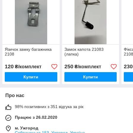
Язичок замку багажника
Замок капота 21083
Фікс
2108
(лапка)
210
120
250
230
₴/комплект
₴/комплект
Купити
Купити
Про нас
98% позитивних з 351 відгука за рік
Працює з 26.02.2020
м. Ужгород
Собранецька 153, Ужгород, Україна