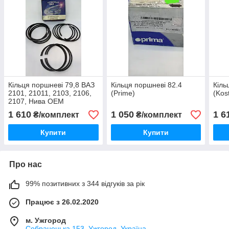
Кільця поршневі 79,8 ВАЗ
Кільця поршневі 82.4
Кіль
2101, 21011, 2103, 2106,
(Prime)
(Kos
2107, Нива OEM
1 610
1 050
1 6
₴/комплект
₴/комплект
Купити
Купити
Про нас
99% позитивних з 344 відгуків за рік
Працює з 26.02.2020
м. Ужгород
Собранецька 153, Ужгород, Україна