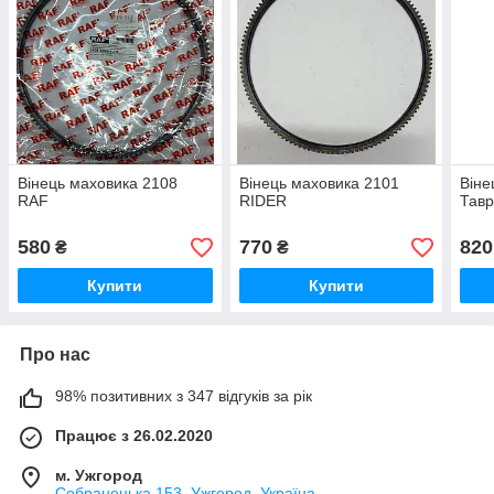
Вінець маховика 2108
Вінець маховика 2101
Віне
RAF
RIDER
Тавр
580
770
820
₴
₴
Купити
Купити
Про нас
98% позитивних з 347 відгуків за рік
Працює з 26.02.2020
м. Ужгород
Собранецька 153, Ужгород, Україна