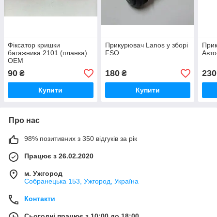
Фіксатор кришки
Прикурювач Lanos у зборі
При
багажника 2101 (планка)
FSO
Авто
OEM
90
180
230
₴
₴
Купити
Купити
Про нас
98% позитивних з 350 відгуків за рік
Працює з 26.02.2020
м. Ужгород
Собранецька 153, Ужгород, Україна
Контакти
Сьогодні працює з 10:00 до 18:00