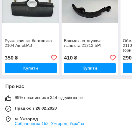
Ручка кришки багажника
Башмак натягувача
Обм
2104 АвтоВАЗ
ланцюга 21213 БРТ
2110
(ори
350
410
290
₴
₴
Купити
Купити
Про нас
99% позитивних з 344 відгуків за рік
Працює з 26.02.2020
м. Ужгород
Собранецька 153, Ужгород, Україна