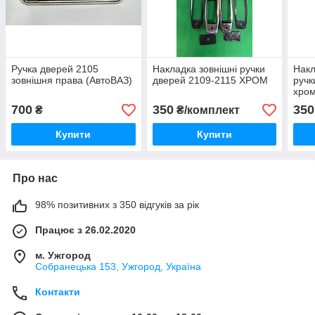
Ручка дверей 2105
Накладка зовнішні ручки
Накл
зовнішня права (АвтоВАЗ)
дверей 2109-2115 ХРОМ
ручк
хром
700
350
350
₴
₴/комплект
Купити
Купити
Про нас
98% позитивних з 350 відгуків за рік
Працює з 26.02.2020
м. Ужгород
Собранецька 153, Ужгород, Україна
Контакти