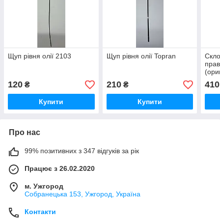
Щуп рівня олії 2103
Щуп рівня олії Topran
Скло
пра
(ори
120
210
410
₴
₴
Купити
Купити
Про нас
99% позитивних з 347 відгуків за рік
Працює з 26.02.2020
м. Ужгород
Собранецька 153, Ужгород, Україна
Контакти