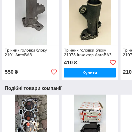
Трійник головки блоку
Трійник головки блоку
Трій
2101 АвтоВАЗ
21073 Інжектор АвтоВАЗ
210
410
₴
550
210
₴
Купити
Подібні товари компанії