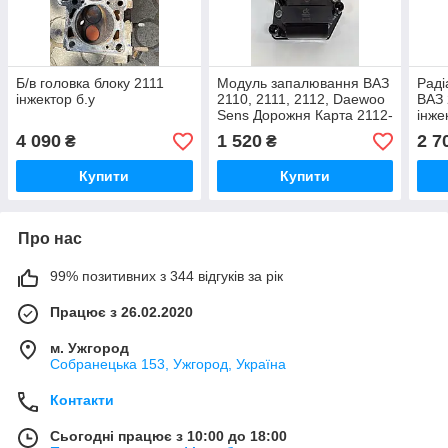
Б/в головка блоку 2111
Модуль запалювання ВАЗ
Раді
інжектор б.у
2110, 2111, 2112, Daewoo
ВАЗ 
Sens Дорожня Карта 2112-
інже
3705010-02
130
4 090
1 520
2 7
₴
₴
Купити
Купити
Про нас
99% позитивних з 344 відгуків за рік
Працює з 26.02.2020
м. Ужгород
Собранецька 153, Ужгород, Україна
Контакти
Сьогодні працює з 10:00 до 18:00