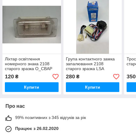
Ліхтар освітлення
Група контактного замка
Трос
номерного знака 2108
запалювання 2108
стар
старого зразка О_СВАР
старого зразка LSA
120
280
350
₴
₴
Купити
Купити
Про нас
99% позитивних з 345 відгуків за рік
Працює з 26.02.2020