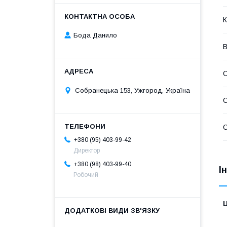
К
Бода Данило
В
Собранецька 153, Ужгород, Україна
С
С
+380 (95) 403-99-42
Директор
+380 (98) 403-99-40
І
Робочий
Ц