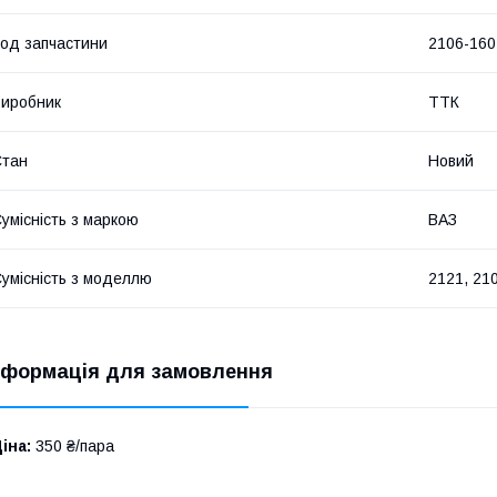
од запчастини
2106-160
иробник
ТТК
Стан
Новий
умісність з маркою
ВАЗ
умісність з моделлю
2121, 21
нформація для замовлення
іна:
350 ₴/пара