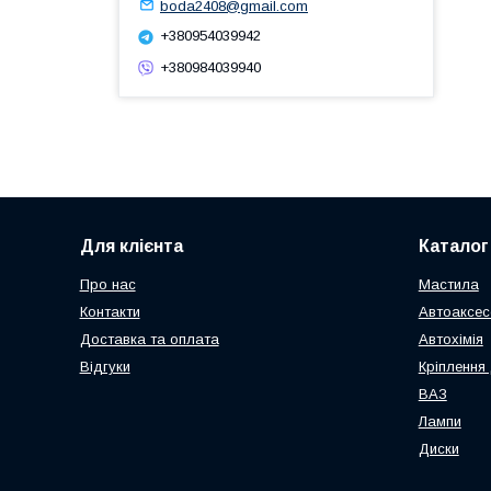
boda2408@gmail.com
+380954039942
+380984039940
Для клієнта
Каталог
Про нас
Мастила
Контакти
Автоаксес
Доставка та оплата
Автохімія
Відгуки
Кріплення 
ВАЗ
Лампи
Диски