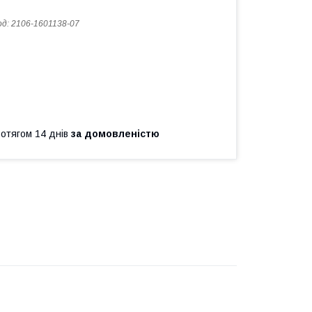
од:
2106-1601138-07
ротягом 14 днів
за домовленістю