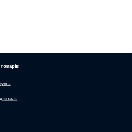
 товарів
суари
для коліс