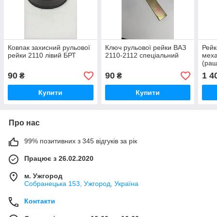
Ковпак захисний рульової
Ключ рульової рейки ВАЗ
Рейк
рейки 2110 лівий БРТ
2110-2112 спеціальний
меха
(раш
поже
90
90
1 4
₴
₴
Купити
Купити
Про нас
99% позитивних з 345 відгуків за рік
Працює з 26.02.2020
м. Ужгород
Собранецька 153, Ужгород, Україна
Контакти