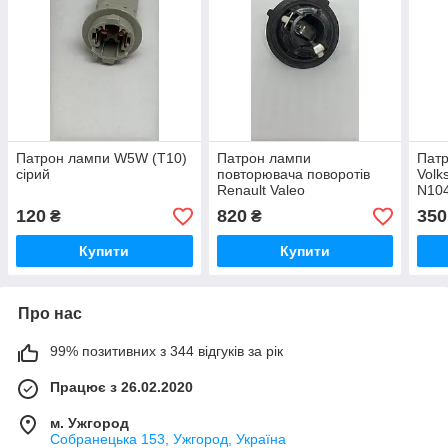
Патрон лампи W5W (T10)
Патрон лампи
Патр
сірий
повторювача поворотів
Volk
Renault Valeo
N10
3CD
120
820
350
₴
₴
Купити
Купити
Про нас
99% позитивних з 344 відгуків за рік
Працює з 26.02.2020
м. Ужгород
Собранецька 153, Ужгород, Україна