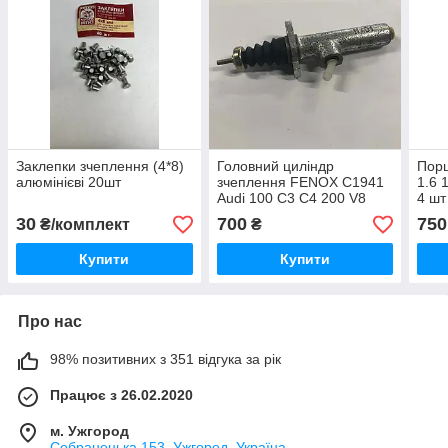
Заклепки зчеплення (4*8)
Головний циліндр
Порш
алюмінієві 20шт
зчеплення FENOX C1941
1.6 
Audi 100 C3 C4 200 V8
4 шт
431721401 4A0721401
30
700
750
₴/комплект
₴
Купити
Купити
Про нас
98% позитивних з 351 відгука за рік
Працює з 26.02.2020
м. Ужгород
Собранецька 153, Ужгород, Україна