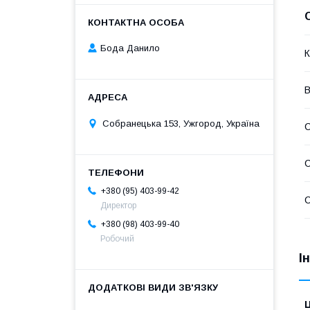
Бода Данило
К
В
Собранецька 153, Ужгород, Україна
С
+380 (95) 403-99-42
С
Директор
+380 (98) 403-99-40
Робочий
І
Ц