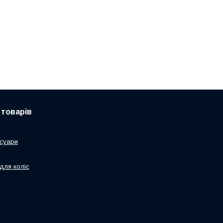
 товарів
суари
для коліс