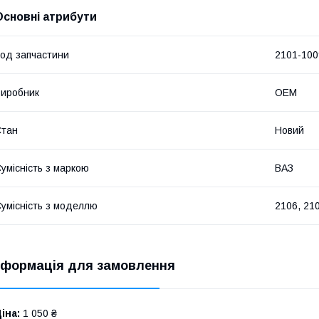
Основні атрибути
од запчастини
2101-100
иробник
OEM
Стан
Новий
умісність з маркою
ВАЗ
умісність з моделлю
2106, 210
нформація для замовлення
іна:
1 050 ₴