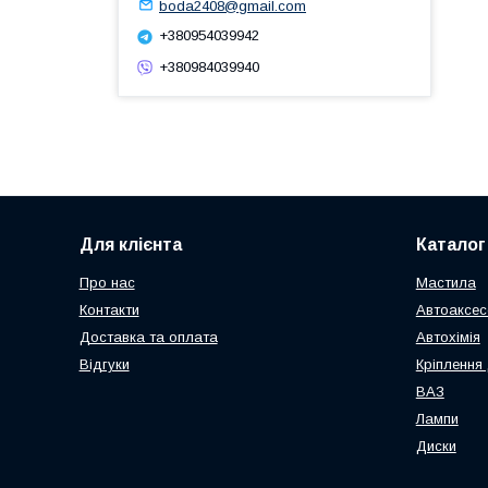
boda2408@gmail.com
+380954039942
+380984039940
Для клієнта
Каталог
Про нас
Мастила
Контакти
Автоаксес
Доставка та оплата
Автохімія
Відгуки
Кріплення 
ВАЗ
Лампи
Диски