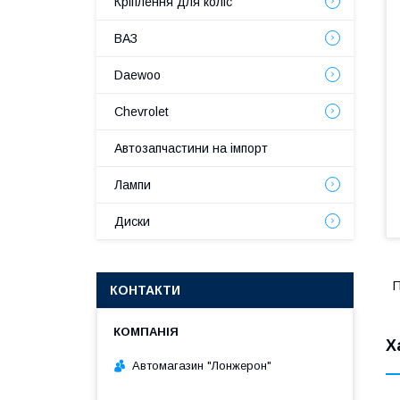
Кріплення для коліс
ВАЗ
Daewoo
Chevrolet
Автозапчастини на імпорт
Лампи
Диски
П
КОНТАКТИ
Х
Автомагазин "Лонжерон"