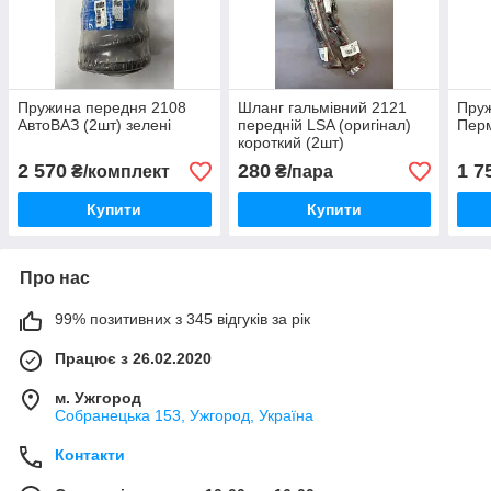
Пружина передня 2108
Шланг гальмівний 2121
Пруж
АвтоВАЗ (2шт) зелені
передній LSA (оригінал)
Перм
короткий (2шт)
2 570
280
1 7
₴/комплект
₴/пара
Купити
Купити
Про нас
99% позитивних з 345 відгуків за рік
Працює з 26.02.2020
м. Ужгород
Собранецька 153, Ужгород, Україна
Контакти