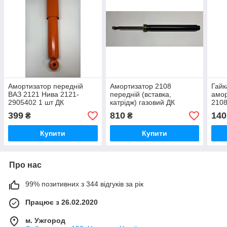
Амортизатор передній
Амортизатор 2108
Гайк
ВАЗ 2121 Нива 2121-
передній (вставка,
амор
2905402 1 шт ДК
катрідж) газовий ДК
2108
399
810
140
₴
₴
Купити
Купити
Про нас
99% позитивних з 344 відгуків за рік
Працює з 26.02.2020
м. Ужгород