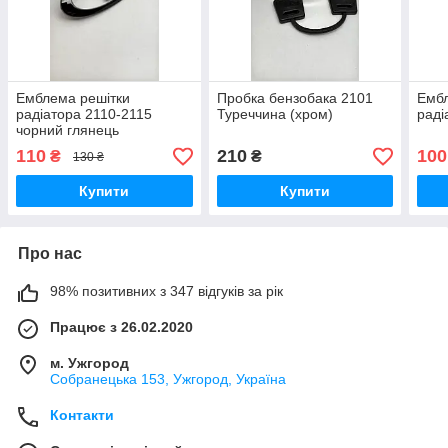
Емблема решітки
Пробка бензобака 2101
Ембл
радіатора 2110-2115
Туреччина (хром)
раді
чорний глянець
110
210
100
₴
₴
130 ₴
Купити
Купити
Про нас
98% позитивних з 347 відгуків за рік
Працює з 26.02.2020
м. Ужгород
Собранецька 153, Ужгород, Україна
Контакти