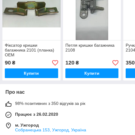
Фіксатор кришки
Петля кришки багажника
Ручк
багажника 2101 (планка)
2108
2104
OEM
90
120
350
₴
₴
Купити
Купити
Про нас
98% позитивних з 350 відгуків за рік
Працює з 26.02.2020
м. Ужгород
Собранецька 153, Ужгород, Україна