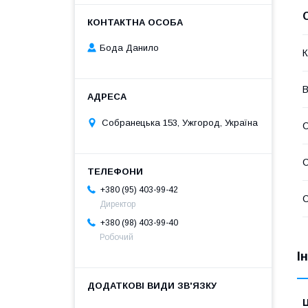
Бода Данило
К
В
Собранецька 153, Ужгород, Україна
С
+380 (95) 403-99-42
С
Директор
+380 (98) 403-99-40
Робочий
І
Ц