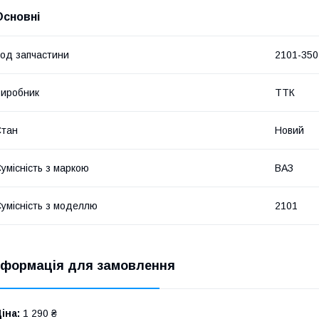
Основні
од запчастини
2101-350
иробник
ТТК
Стан
Новий
умісність з маркою
ВАЗ
умісність з моделлю
2101
нформація для замовлення
іна:
1 290 ₴