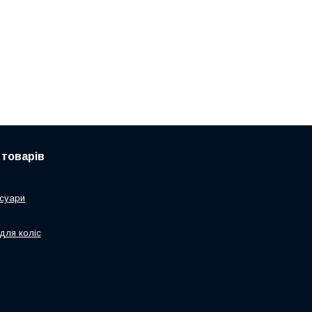
 товарів
суари
для коліс