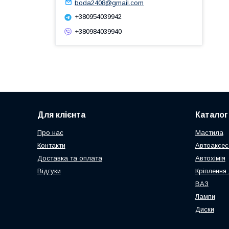
boda2408@gmail.com
+380954039942
+380984039940
Для клієнта
Каталог
Про нас
Мастила
Контакти
Автоаксес
Доставка та оплата
Автохімія
Відгуки
Кріплення 
ВАЗ
Лампи
Диски