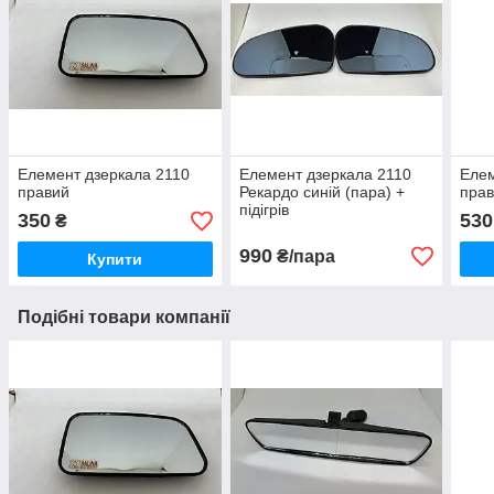
Елемент дзеркала 2110
Елемент дзеркала 2110
Елем
правий
Рекардо синій (пара) +
прав
підігрів
350
530
₴
990
₴/пара
Купити
Подібні товари компанії