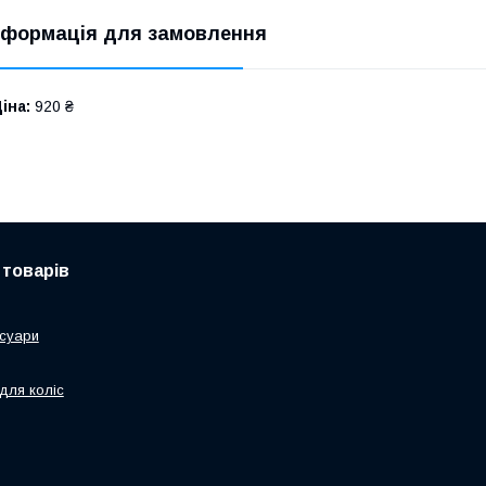
нформація для замовлення
іна:
920 ₴
 товарів
суари
для коліс