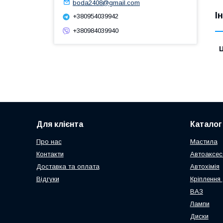
boda2408@gmail.com
І
+380954039942
+380984039940
Ц
Для клієнта
Каталог
Про нас
Мастила
Контакти
Автоаксес
Доставка та оплата
Автохімія
Відгуки
Кріплення 
ВАЗ
Лампи
Диски