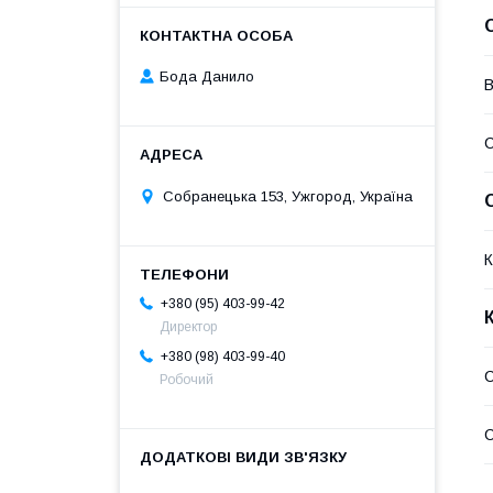
Бода Данило
В
Собранецька 153, Ужгород, Україна
К
+380 (95) 403-99-42
Директор
+380 (98) 403-99-40
С
Робочий
С