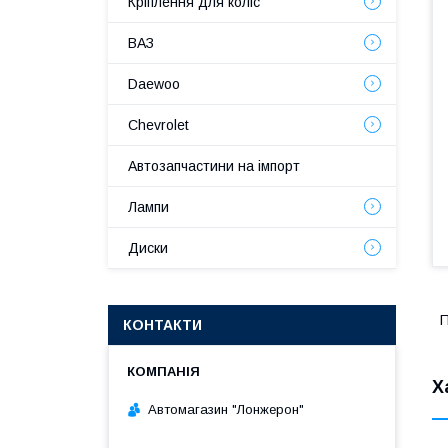
Кріплення для коліс
ВАЗ
Daewoo
Chevrolet
Автозапчастини на імпорт
Лампи
Диски
П
КОНТАКТИ
Х
Автомагазин "Лонжерон"