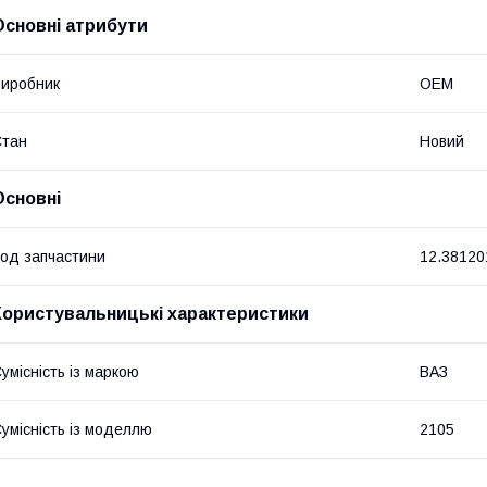
Основні атрибути
иробник
OEM
Стан
Новий
Основні
од запчастини
12.38120
Користувальницькі характеристики
умісність із маркою
ВАЗ
умісність із моделлю
2105