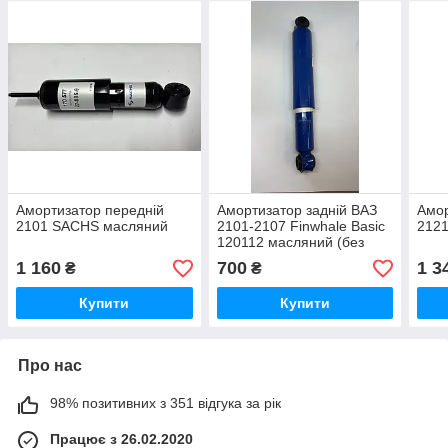
Амортизатор передній
Амортизатор задній ВАЗ
Амор
2101 SACHS масляний
2101-2107 Finwhale Basic
2121
120112 масляний (без
упаковки)
1 160
700
1 3
₴
₴
Купити
Купити
Про нас
98% позитивних з 351 відгука за рік
Працює з 26.02.2020