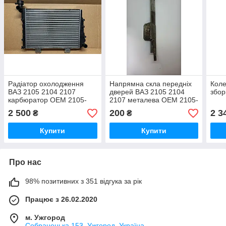
Радіатор охолодження
Напрямна скла передніх
Коле
ВАЗ 2105 2104 2107
дверей ВАЗ 2105 2104
збор
карбюратор OEM 2105-
2107 металева OEM 2105-
1301012
6103260 (ліва)
2 500
200
2 3
₴
₴
Купити
Купити
Про нас
98% позитивних з 351 відгука за рік
Працює з 26.02.2020
м. Ужгород
Собранецька 153, Ужгород, Україна