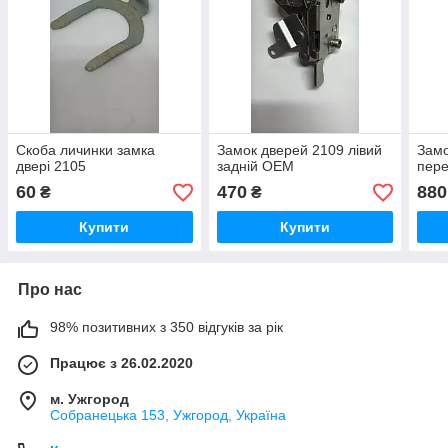
Скоба личинки замка
Замок дверей 2109 лівий
Замо
двері 2105
задній OEM
пер
60
470
880
₴
₴
Купити
Купити
Про нас
98% позитивних з 350 відгуків за рік
Працює з 26.02.2020
м. Ужгород
Собранецька 153, Ужгород, Україна