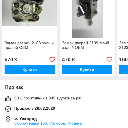
Замок дверей 2103 задній
Замок дверей 2109 лівий
Замо
правий OEM
задній OEM
2103
570
470
160
₴
₴
Купити
Купити
Про нас
99% позитивних з 345 відгуків за рік
Працює з 26.02.2020
м. Ужгород
Собранецька 153, Ужгород, Україна