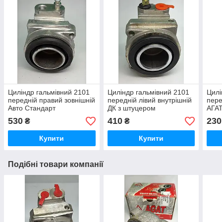
Циліндр гальмівний 2101
Циліндр гальмівний 2101
Цилі
передній правий зовнішній
передній лівий внутрішній
пере
Авто Стандарт
ДК з штуцером
АГА
530
410
230
₴
₴
Купити
Купити
Подібні товари компанії