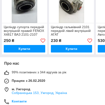
Циліндр супорта передній
Циліндр гальмівний 2101
Цилі
внутрішній правий FENOX
передній лівий внутрішній
пере
X4817 ВАЗ 2101-2107
АГАТ
Авто
2101-3501182
250
230
530
₴
₴
Купити
Купити
Про нас
99% позитивних з 344 відгуків за рік
Працює з 26.02.2020
м. Ужгород
Собранецька 153, Ужгород, Україна
Контакти