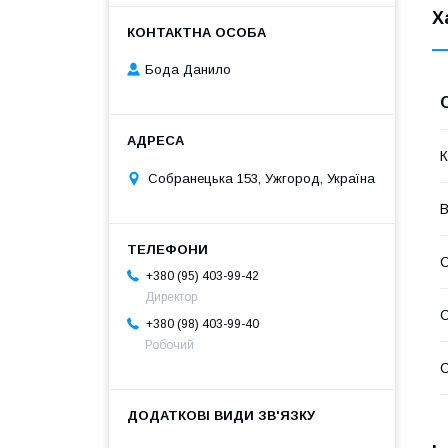
Х
Бода Данило
К
Собранецька 153, Ужгород, Україна
В
+380 (95) 403-99-42
Директор
С
+380 (98) 403-99-40
Робочий
С