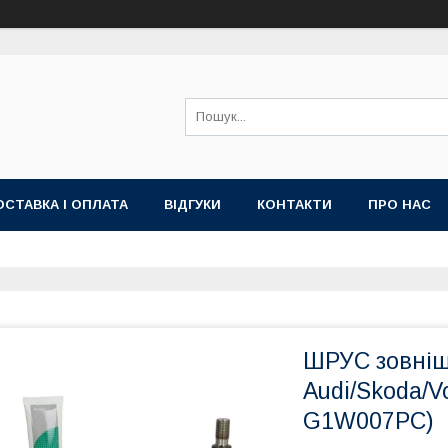
ОСТАВКА І ОПЛАТА
ВІДГУКИ
КОНТАКТИ
ПРО НАС
ШРУС зовніш
Audi/Skoda/V
G1W007PC)