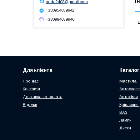
І
boda2408@gmail.com
+380954039942
+380984039940
Ц
Для клієнта
Каталог
Про нас
Мастила
Контакти
Автоаксес
Доставка та оплата
Автохімія
Відгуки
Кріплення 
ВАЗ
Лампи
Диски