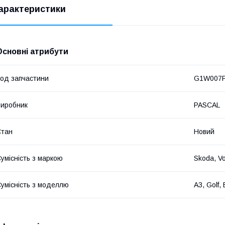
арактеристики
Основні атрибути
од запчастини
G1W007
иробник
PASCAL
Стан
Новий
умісність з маркою
Skoda, Vo
умісність з моделлю
A3, Golf,