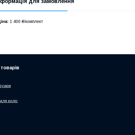
нформація для замовлення
іна:
1 400 ₴/комплект
 товарів
суари
для коліс