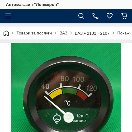
Автомагазин "Лонжерон"
Товари та послуги
ВАЗ
Покажч
ВАЗ ￫ 2101 - 2107