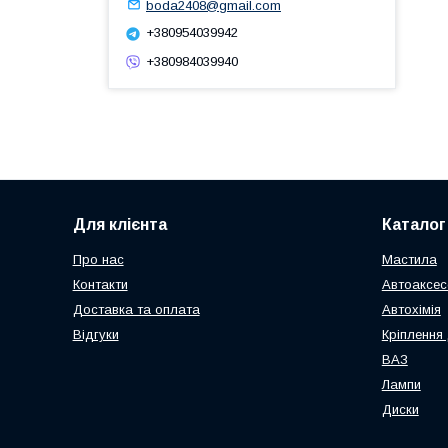
boda2408@gmail.com
+380954039942
+380984039940
Для клієнта
Каталог
Про нас
Мастила
Контакти
Автоаксес
Доставка та оплата
Автохімія
Відгуки
Кріплення 
ВАЗ
Лампи
Диски