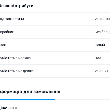
Основні атрибути
од запчастини
2101-100
иробник
Без брен
Стан
Новий
умісність з маркою
ВАЗ
умісність з моделлю
2103, 210
нформація для замовлення
іна:
770 ₴