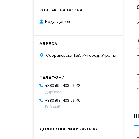
Бода Данило
К
В
Собранецька 153, Ужгород, Україна
С
+380 (95) 403-99-42
С
Директор
+380 (98) 403-99-40
Робочий
І
Ц