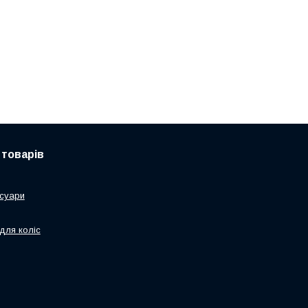
 товарів
суари
для коліс