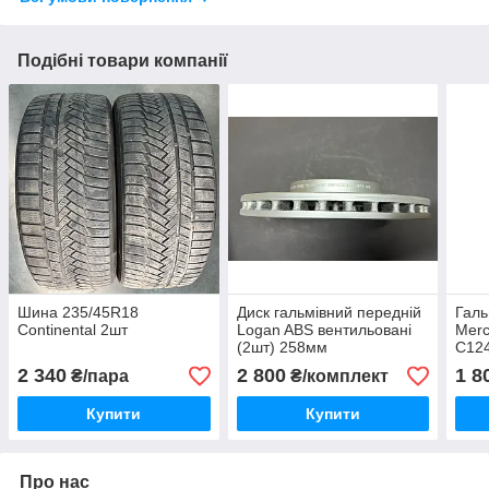
Подібні товари компанії
Шина 235/45R18
Диск гальмівний передній
Галь
Continental 2шт
Logan ABS вентильовані
Merc
(2шт) 258мм
C124
284 
2 340
2 800
1 8
₴/пара
₴/комплект
Fen
(ком
Купити
Купити
Про нас