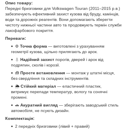
Опис товару:
Передні бризговики для Volkswagen Touran (2011–2015 р.в.)
забезпечують ефективний захист кузова від бруду, камінців,
води та дорожніх реагентів. Вони допомагають зберегти
чистоту нижньої частини авто та продовжують термін служби
лакофарбового покриття.
Переваги:
⚙️
Точна форма
— виготовлені з урахуванням
геометрії кузова, щільно прилягають до арок.
💧
Надійний захист
порогів, дверей і арок від
подряпин, сколів і корозії.
🧰
Просте встановлення
— монтаж у штатні місця,
без свердління та складних інструментів.
🌦️
Стійкий матеріал
— еластичний пластик,
витримує перепади температур, вологу та сонячні
промені.
🚗
Акуратний вигляд
— зберігають заводський стиль
автомобіля, не псують дизайн.
Комплектація:
2 передніх бризговики (лівий + правий)