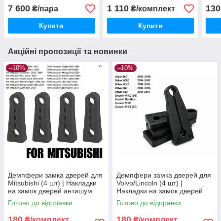
7 600
1 110
130
₴/пара
₴/комплект
Купити
Купити
Акційні пропозиції та новинки
–10%
–10%
Демпфери замка дверей для
Демпфери замка дверей для
Mitsubishi (4 шт) | Накладки
Volvo/Lincoln (4 шт) |
на замок дверей антишум
Накладки на замок дверей
антишум
Готово до відправки
Готово до відправки
180
180
₴/комплект
₴/комплект