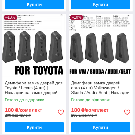
Купити
Купити
–10%
–10%
Демпфери замка дверей для
Демпфери замка дверей
Toyota / Lexus (4 шт) |
авто (4 шт) Volkswagen /
Накладки на замок дверей
Skoda / Audi / Seat | Накладки
антишум
на замок дверей антишум
Готово до відправки
Готово до відправки
180
180
₴/комплект
₴/комплект
200 ₴/комплект
200 ₴/комплект
Купити
Купити