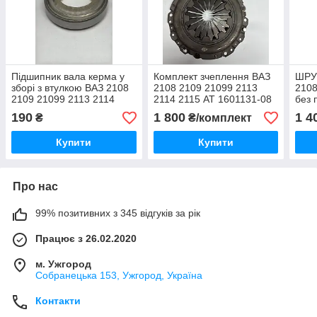
Підшипник вала керма у
Комплект зчеплення ВАЗ
ШРУС
зборі з втулкою ВАЗ 2108
2108 2109 21099 2113
2108
2109 21099 2113 2114
2114 2115 AT 1601131-08
без 
2115 2110 2111 2112 2108-
(диск, кошик, вижимний
(ори
190
1 800
1 4
₴
₴/комплект
3401120
підшипник)
Купити
Купити
Про нас
99% позитивних з 345 відгуків за рік
Працює з 26.02.2020
м. Ужгород
Собранецька 153, Ужгород, Україна
Контакти