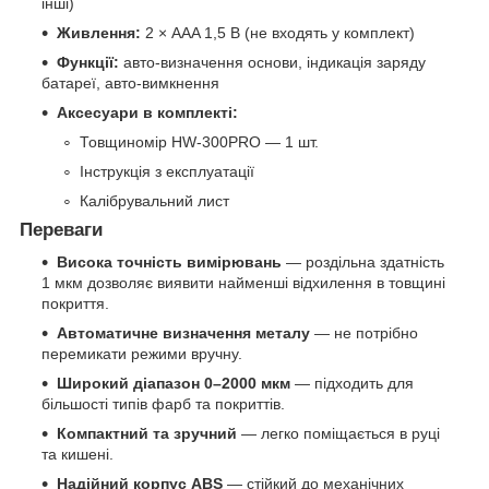
інші)
Живлення:
2 × AAA 1,5 В (не входять у комплект)
Функції:
авто-визначення основи, індикація заряду
батареї, авто-вимкнення
Аксесуари в комплекті:
Товщиномір HW-300PRO — 1 шт.
Інструкція з експлуатації
Калібрувальний лист
Переваги
Висока точність вимірювань
— роздільна здатність
1 мкм дозволяє виявити найменші відхилення в товщині
покриття.
Автоматичне визначення металу
— не потрібно
перемикати режими вручну.
Широкий діапазон 0–2000 мкм
— підходить для
більшості типів фарб та покриттів.
Компактний та зручний
— легко поміщається в руці
та кишені.
Надійний корпус ABS
— стійкий до механічних