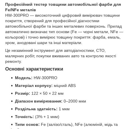
Професійний тестер товщини автомобільної фарби для
Fe/NFe металів
HW-300PRO — високоточний цифровий вимірювач товщини
покриття, створений для професійної діагностики
автомобільної фарби та інших металевих поверхонь. Прилад
автоматично визначає тип основи (Fe — чорні метали, NFe —
кольорові) і точно вимірює товщину покриття: фарба, емаль,
хром, анодовані шари та інші матеріали.
Це незамінний інструмент для автодіагностики, СТО,
малярних робіт, покупки вживаних авто та контролю якості
ремонту.
Основні характеристики
Модель:
HW-300PRO
Матеріал корпусу:
міцний ABS
Розмір:
122 × 50 × 22 мм
Діапазон вимірювання:
0–2000 мкм
Роздільна здатність:
1 мкм
Точність:
(3% + 1 мкм)
Типи основ:
Fe (залізо/сталь), NFe (алюміній, мідь та