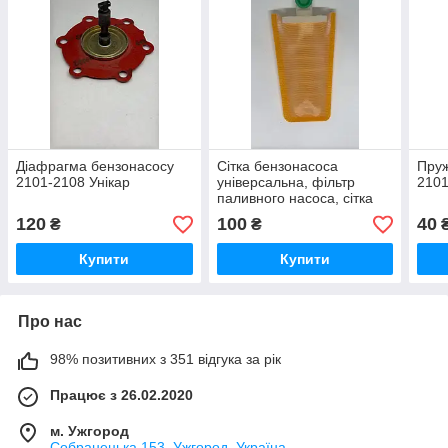
Діафрагма бензонасосу
Сітка бензонасоса
Пруж
2101-2108 Унікар
універсальна, фільтр
2101
паливного насоса, сітка
паливозабірника
120
100
40
₴
₴
Купити
Купити
Про нас
98% позитивних з 351 відгука за рік
Працює з 26.02.2020
м. Ужгород
Собранецька 153, Ужгород, Україна