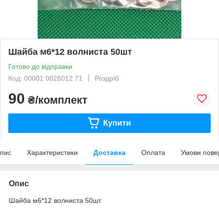
Шайба м6*12 волниста 50шт
Готово до відправки
Код: 00001 0026012 71
Роздріб
90
₴/комплект
Купити
пис
Характеристики
Доставка
Оплата
Умови пове
Опис
Шайба м6*12 волниста 50шт