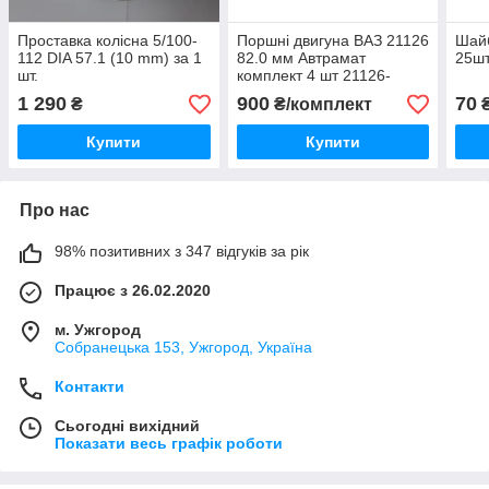
Проставка колісна 5/100-
Поршні двигуна ВАЗ 21126
Шайб
112 DIA 57.1 (10 mm) за 1
82.0 мм Автрамат
25ш
шт.
комплект 4 шт 21126-
1004015М-У
1 290
900
70
₴
₴/комплект
₴
Купити
Купити
Про нас
98% позитивних з 347 відгуків за рік
Працює з 26.02.2020
м. Ужгород
Собранецька 153, Ужгород, Україна
Контакти
Сьогодні вихідний
Показати весь графік роботи