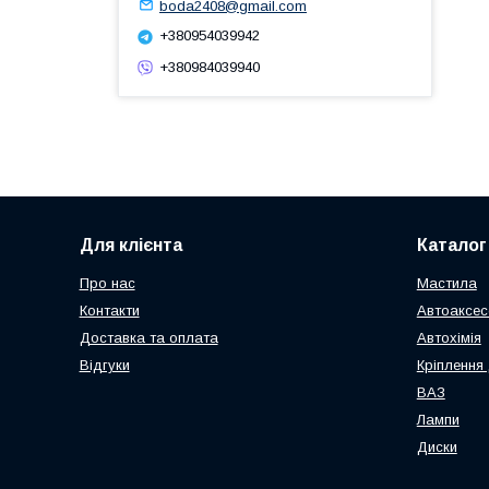
boda2408@gmail.com
+380954039942
+380984039940
Для клієнта
Каталог
Про нас
Мастила
Контакти
Автоаксес
Доставка та оплата
Автохімія
Відгуки
Кріплення 
ВАЗ
Лампи
Диски