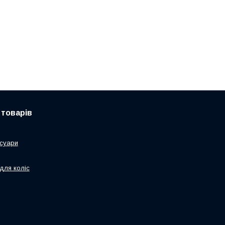
 товарів
суари
для коліс