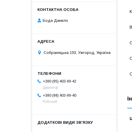
К
Бода Данило
В
Собранецька 153, Ужгород, Україна
С
С
+380 (95) 403-99-42
Директор
+380 (98) 403-99-40
І
Робочий
Ц