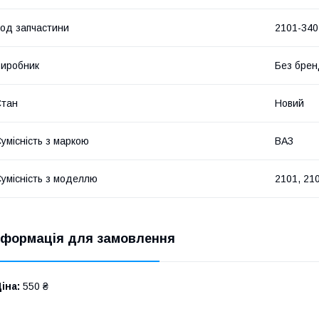
од запчастини
2101-340
иробник
Без брен
Стан
Новий
умісність з маркою
ВАЗ
умісність з моделлю
2101, 210
нформація для замовлення
іна:
550 ₴